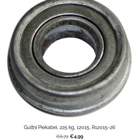
Gultņi Piekabei, 225 kg, 12015, R12015-26
€4.99
€6.72