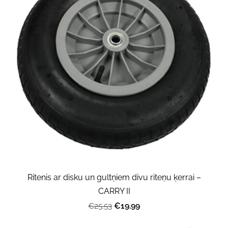
Ritenis ar disku un gultņiem divu riteņu ķerrai –
CARRY II
€19.99
€25.53