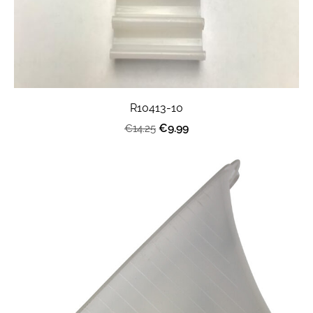
R10413-10
€9.99
€14.25