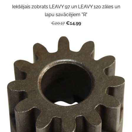
Iekšējais zobrats LEAVY 97 un LEAVY 120 zāles un
lapu savācējiem "R"
€14.99
€20.17