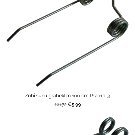
Zobi sūnu grābeklim 100 cm R12010-3
€5.99
€6.72