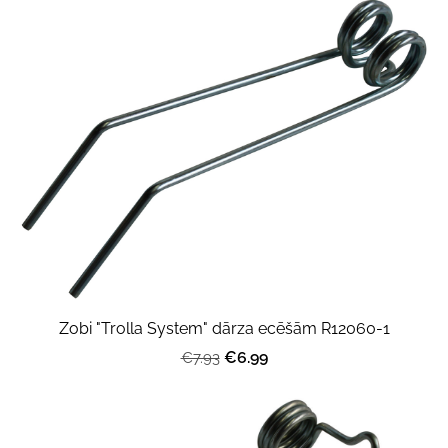
Zobi "Trolla System" dārza ecēšām R12060-1
€6.99
€7.93