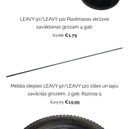
LEAVY 97/LEAVY 120 Plastmasas skrūves
savākšanas grozam 4 gab.
€1.79
€1.88
Metāla stieples LEAVY 97/LEAVY 120 zāles un lapu
savācēja groziem, 2 gab. R12009-5
€19.99
€23.79