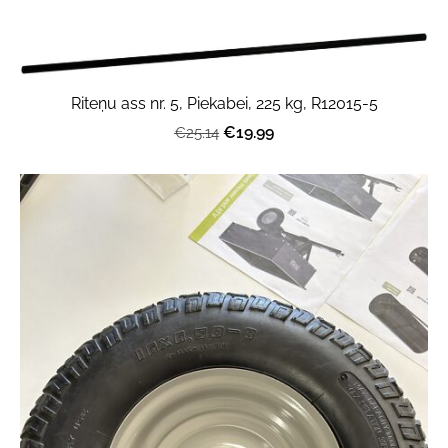
Riteņu ass nr. 5, Piekabei, 225 kg, R12015-5
€19.99
€25.14