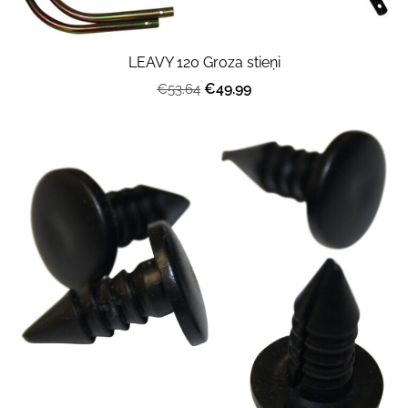
LEAVY 120 Groza stieņi
€49.99
€53.64