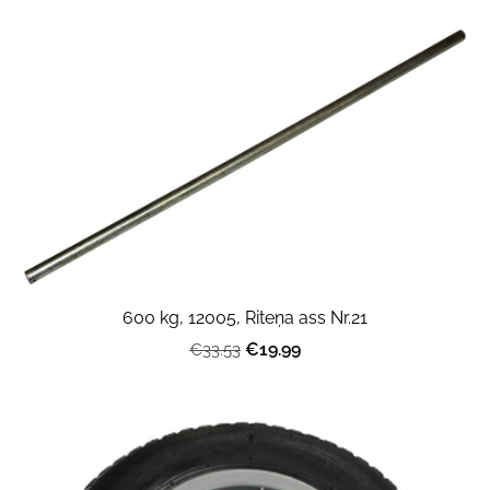
600 kg, 12005, Riteņa ass Nr.21
€19.99
€33.53