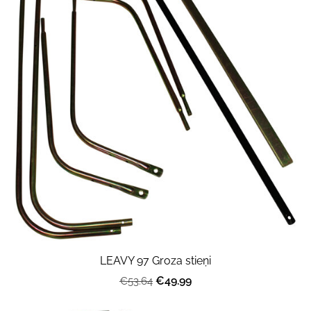
LEAVY 97 Groza stieņi
€49.99
€53.64