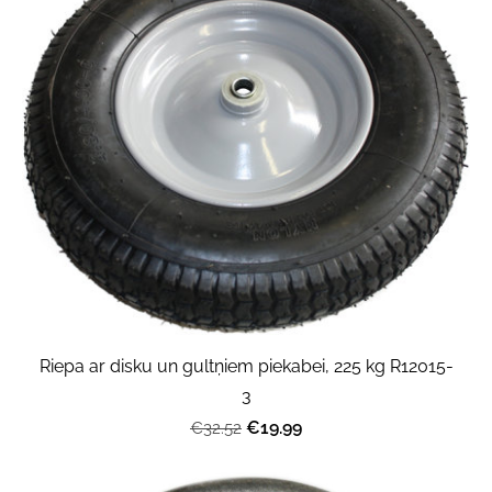
Riepa ar disku un gultņiem piekabei, 225 kg R12015-
3
€19.99
€32.52