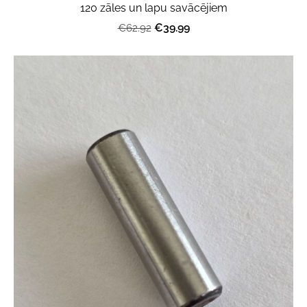
120 zāles un lapu savācējiem
€39.99
€62.92