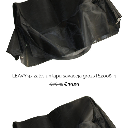
LEAVY 97 zāles un lapu savācēja grozs R12008-4
€39.99
€76.91