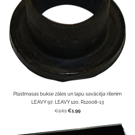
Plastmasas bukse zāles un lapu savācēja ritenim
LEAVY 97, LEAVY 120, R12008-13
€1.99
€3.63