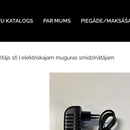
ČU KATALOGS
PAR MUMS
PIEGĀDE/MAKSĀŠ
tājs 16 l elektriskajam muguras smidzinātājam