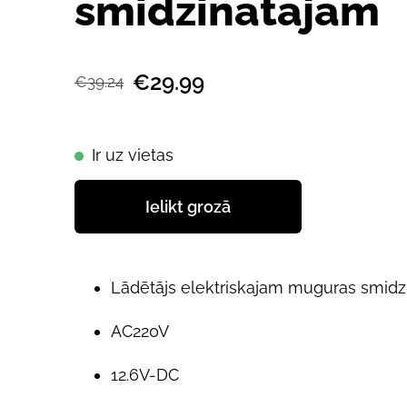
smidzinātājam
€29.99
€39.24
Ir uz vietas
Ielikt grozā
Lādētājs elektriskajam muguras smidzi
AC220V
12.6V-DC