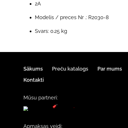
2A
Modelis / preces Nr .: R2030-8
Svars: 0.25 kg
Sākums
Preču katalogs
Par mums
Kontakti
Mūsu partneri:
Apmaksas veidi: