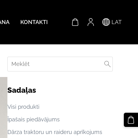
ANA
KONTAKTI
LAT
Sadaļas
Visi produkti
Īpašais piedāvājums
Dārza traktoru un raideru aprīkojums