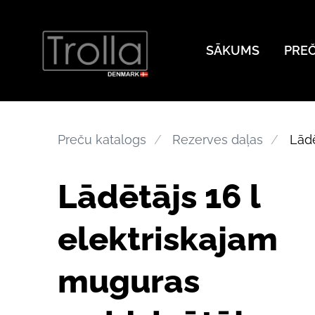
SĀKUMS
PRE
Preču katalogs
Rezerves daļas
Lādē
Lādētājs 16 l
elektriskajam
muguras