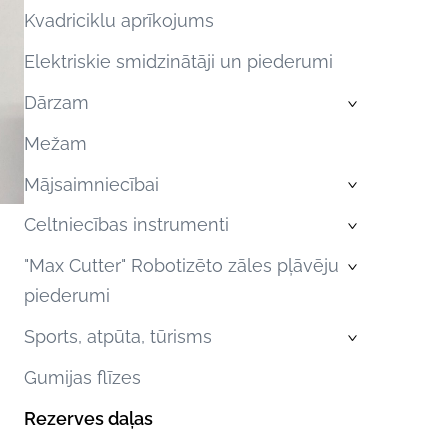
Kvadriciklu aprīkojums
Elektriskie smidzinātāji un piederumi
Dārzam
›
Mežam
Mājsaimniecībai
›
Celtniecības instrumenti
›
"Max Cutter" Robotizēto zāles pļāvēju
›
piederumi
Sports, atpūta, tūrisms
›
Gumijas flīzes
Rezerves daļas