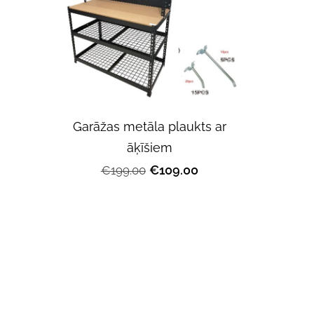
Garāžas metāla plaukts ar
āķīšiem
€109.00
€199.00