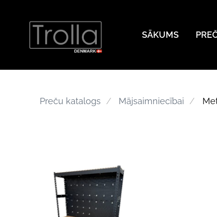
SĀKUMS
PRE
Preču katalogs
Mājsaimniecībai
Met