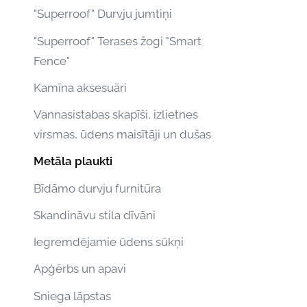
"Superroof" Durvju jumtiņi
"Superroof" Terases žogi "Smart
Fence"
Kamīna aksesuāri
Vannasistabas skapīši, izlietnes
virsmas, ūdens maisītāji un dušas
Metāla plaukti
Bīdāmo durvju furnitūra
Skandināvu stila dīvāni
Iegremdējamie ūdens sūkņi
Apģērbs un apavi
Sniega lāpstas