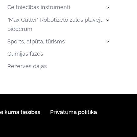
Celtniecības instrumenti
›
"Max Cutter" Robotizēto zāles pļāvēju
›
piederumi
Sports, atpūta, tūrisms
›
Gumijas flīzes
Rezerves daļas
teikuma tiesības
Privātuma politika