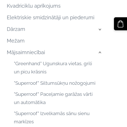
Kvadriciklu aprīkojums
Elektriskie smidzinātāji un piederumi
Dārzam
›
Mežam
Mājsaimniecībai
›
"Greenhand" Ugunskura vietas, grili
un picu krāsnis
"Superroof" Siltumsūkņu nožogojumi
"Superroof" Paceļamie garāžas vārti
un automātika
"Superroof" Izvelkamās sānu sienu
markīzes