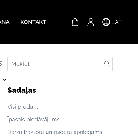
ANA
KONTAKTI
LAT
Sadaļas
Visi produkti
Īpašais piedāvājums
Dārza traktoru un raideru aprīkojums