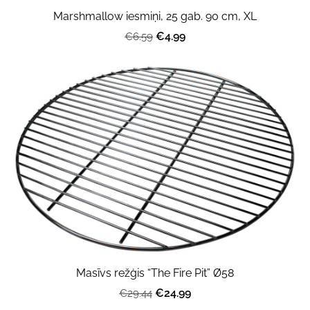
Marshmallow iesmiņi, 25 gab. 90 cm, XL
€4.99
€6.59
Masīvs režģis “The Fire Pit” Ø58
€24.99
€29.44