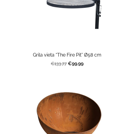
Grila vieta “The Fire Pit” Ø58 cm
€99.99
€133.77