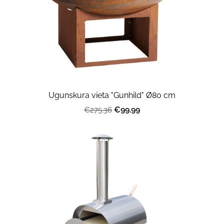
Ugunskura vieta "Gunhild" Ø80 cm
€99.99
€275.36