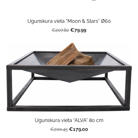
Ugunskura vieta "Moon & Stars" Ø60
€79.99
€207.82
Ugunskura vieta “ALVA” 80 cm
€179.00
€200.45