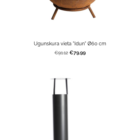
Ugunskura vieta "Idun" Ø60 cm
€79.99
€91.12