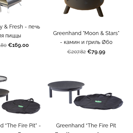
y & Fresh - печь
Greenhand "Moon & Stars"
ля пиццы
- камин и гриль Ø60
€169.00
.80
€79.99
€207.82
 “The Fire Pit” -
Greenhand “The Fire Pit