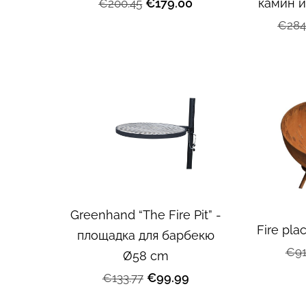
камин и
€179.00
€200.45
€284
Greenhand “The Fire Pit” -
Fire pl
площадка для барбекю
€91
Ø58 cm
€99.99
€133.77