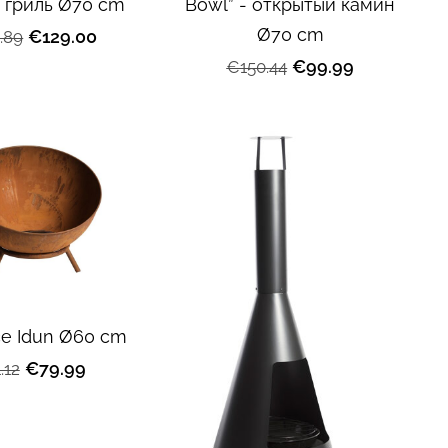
 гриль Ø70 cm
Bowl” - открытый камин
Ø70 cm
€129.00
.89
€99.99
€150.44
ace Idun Ø60 cm
€79.99
.12