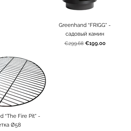
Greenhand “FRIGG” -
садовый камин
€199.00
€299.68
 “The Fire Pit” -
етка Ø58