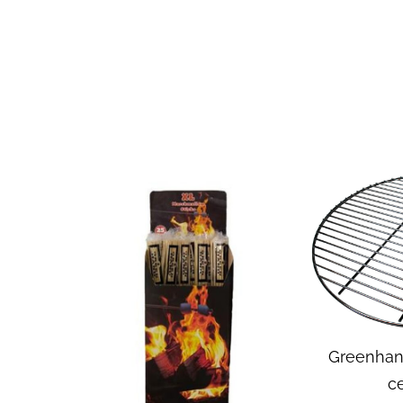
Greenhand
с