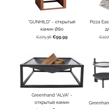
"GUNHILD" - открытый
Pizza Eas
камин Ø80
д
€99.99
€275.36
€227
Greenhand “ALVA” -
открытый камин
Greenhand