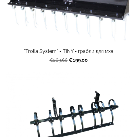
"Trolla System" - TINY - грабли для мха
€199.00
€269.66