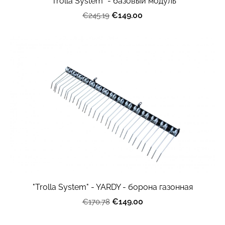
"Trolla System" - базовый модуль
€149.00
€245.19
"Trolla System" - YARDY - борона газонная
€149.00
€170.78