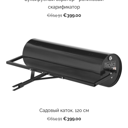
скарификатор
€399.00
€614.91
Cадовый каток, 120 см
€399.00
€614.91