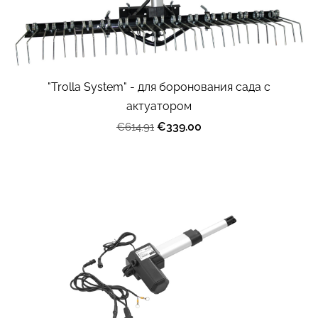
"Trolla System" - для боронования сада с
актуатором
€339.00
€614.91