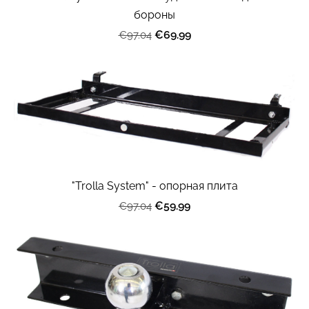
бороны
€69.99
€97.04
"Trolla System" - опорная плита
€59.99
€97.04