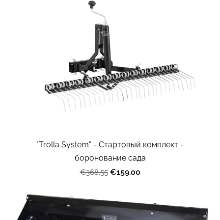
"Trolla System" - Cтартовый комплект -
боронование сада
€159.00
€368.55