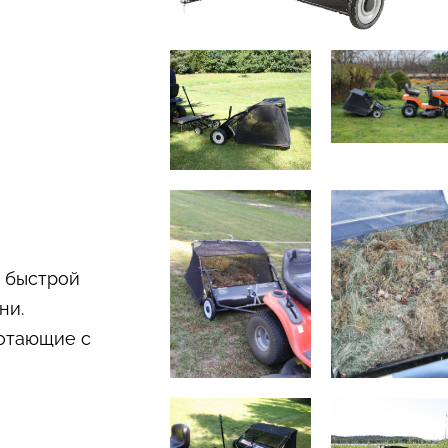
я быстрой
ни.
ботающие с