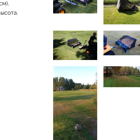
см),
ысота.