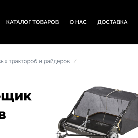
КАТАЛОГ ТОВАРОВ
О НАС
ДОСТАВКА
ых трактороб и райдеров
рщик
в