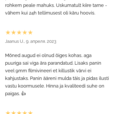
rohkem peale mahuks. Uskumatult kiire tarne -
vähem kui 24h tellimusest oli käru hoovis.
★★★★★
Jaanus U., 9. апреля. 2023
Mõned augud ei olnud õiges kohas, aga
puuriga sai viga ära parandatud. Lisaks panin
veel 9mm filmivineeri et killustik värvi ei
kahjustaks. Panin ääreni mulda täis ja pidas ilusti
vastu koormusele. Hinna ja kvaliteedi suhe on
paigas. 👍
★★★★★