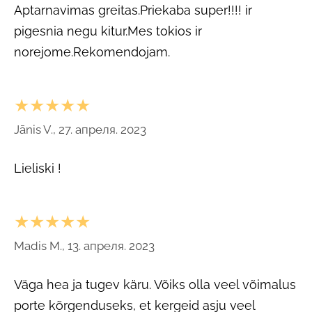
Aptarnavimas greitas.Priekaba super!!!! ir
pigesnia negu kitur.Mes tokios ir
norejome.Rekomendojam.
★★★★★
Jānis V., 27. апреля. 2023
Lieliski !
★★★★★
Madis M., 13. апреля. 2023
Väga hea ja tugev käru. Võiks olla veel võimalus
porte kõrgenduseks, et kergeid asju veel