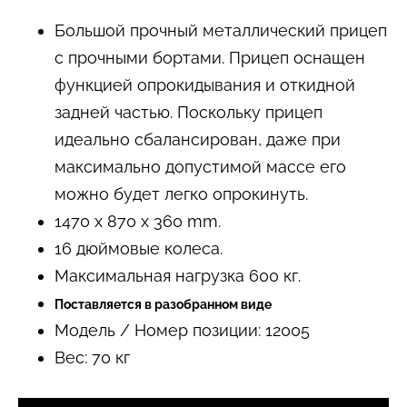
Большой прочный металлический прицеп
с прочными бортами. Прицеп оснащен
функцией опрокидывания и откидной
задней частью. Поскольку прицеп
идеально сбалансирован, даже при
максимально допустимой массе его
можно будет легко опрокинуть.
1470 x 870 x 360 mm
.
16 дюймовые колеса.
Максимальная нагрузка 600 кг.
Поставляется в разобранном виде
Модель / Номер позиции: 12005
Вес: 70 кг