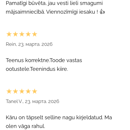
Pamatīgi būvēta, jau vesti lieli smagumi
mājsaimniecībā. Viennozīmīgi iesaku ! 👍
★★★★★
Rein, 23. марта. 2026
Teenus korrektne.Toode vastas
ootustele.Teenindus kiire.
★★★★★
Tanel V., 23. марта. 2026
Käru on täpselt selline nagu kirjeldatud. Ma
olen väga rahul.