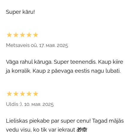
Super käru!
★★★★★
Metsaveis oü, 17. мая. 2025
Väga rahul käruga. Super teenendis. Kaup kiire
ja korralik. Kaup 2 päevaga eestis nagu lubati.
★★★★★
Uldis :), 10. мая. 2025
Lieliskas piekabe par super cenu! Tagad mājās
vedu visu, ko tik var iekraut 🎁🙈