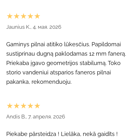
★★★★★
Jaunius K., 4. мая. 2026
Gaminys pilnai atitiko lūkesčius. Papildomai
sustiprinau dugną paklodamas 12 mm fanerą.
Priekaba įgavo geometrijos stabilumą. Toko
storio vandeniui atsparios faneros pilnai
pakanka, rekomenduoju.
★★★★★
Andis B., 7. апреля. 2026
Piekabe pārsteidza ! Lielāka, nekā gaidīts !