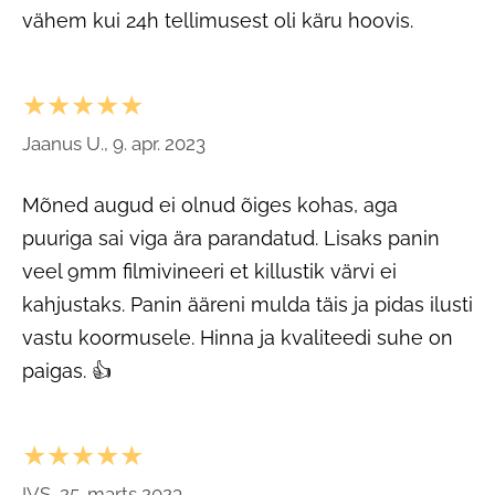
vähem kui 24h tellimusest oli käru hoovis.
★★★★★
Jaanus U., 9. apr. 2023
Mõned augud ei olnud õiges kohas, aga
puuriga sai viga ära parandatud. Lisaks panin
veel 9mm filmivineeri et killustik värvi ei
kahjustaks. Panin ääreni mulda täis ja pidas ilusti
vastu koormusele. Hinna ja kvaliteedi suhe on
paigas. 👍
★★★★★
IVS, 25. marts 2023