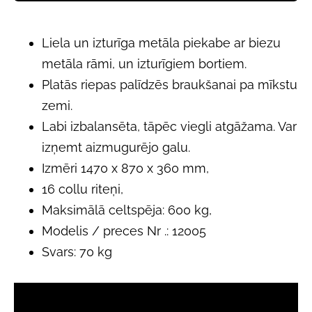
Liela un izturīga metāla piekabe ar biezu
metāla rāmi, un izturīgiem bortiem.
Platās riepas palīdzēs braukšanai pa mīkstu
zemi.
Labi izbalansēta, tāpēc viegli atgāžama. Var
izņemt aizmugurējo galu.
Izmēri 1470 x 870 x 360 mm,
16 collu riteņi,
Maksimālā celtspēja: 600 kg,
Modelis / preces Nr .: 12005
Svars: 70 kg