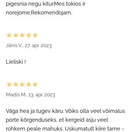
pigesnia negu kitur.Mes tokios ir
norejome.Rekomendojam.
★★★★★
Jānis V., 27. apr. 2023
Lieliski !
★★★★★
Madis M., 13. apr. 2023
Väga hea ja tugev käru. Võiks olla veel võimalus
porte kõrgenduseks, et kergeid asju veel
rohkem peale mahuks. Uskumatult kiire tarne -