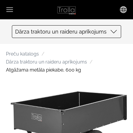
Dārza traktoru un raideru aprīkojums
Preču katalogs
Dārza traktoru un raideru aprīkojums
Atgāžama metāla piekabe, 600 kg