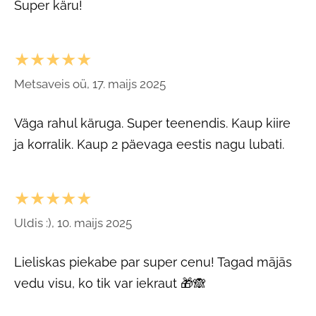
Super käru!
★★★★★
Metsaveis oü, 17. maijs 2025
Väga rahul käruga. Super teenendis. Kaup kiire
ja korralik. Kaup 2 päevaga eestis nagu lubati.
★★★★★
Uldis :), 10. maijs 2025
Lieliskas piekabe par super cenu! Tagad mājās
vedu visu, ko tik var iekraut 🎁🙈