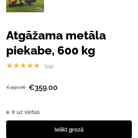
Atgāžama metāla
piekabe, 600 kg
★★★★★
(24)
€359.00
€491.06
Ir uz vietas
Ielikt grozā