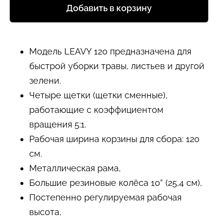
Добавить в корзину
Модель LEAVY 120 предназначена для
быстрой уборки травы, листьев и другой
зелени.
Четыре щетки (щетки сменные),
работающие с коэффициентом
вращения 5:1.
Рабочая ширина корзины для сбора: 120
см.
Металлическая рама,
Большие резиновые колёса 10” (25,4 см),
Постепенно регулируемая рабочая
высота,