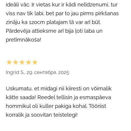
ideāli vāc. Ir vietas kur ir kādi nelīdzenumi, tur
viss nav tik labi, bet par to jau pirms pirkšanas
zināju ka 120cm platajam tā var arī būt.
Pārdevēja attieksme arī bija ļoti laba un
pretīmnākoša!
★★★★★
Ingrid S., 29. сентября. 2025
Uskumatu, et midagi nii kiiresti on võimalik
kätte saada! Reedel tellisin ja esmaspäeva
hommikul oli kuller pakiga kohal. Tööriist
korralik ja soovitan teistelegi!