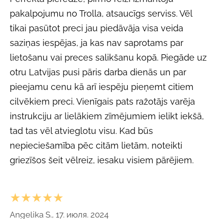
pakalpojumu no Trolla, atsaucīgs serviss. Vēl
tikai pasūtot preci jau piedāvāja visa veida
saziņas iespējas, ja kas nav saprotams par
lietošanu vai preces salikšanu kopā. Piegāde uz
otru Latvijas pusi pāris darba dienās un par
pieejamu cenu kā arī iespēju pieņemt citiem
cilvēkiem preci. Vienīgais pats ražotājs varēja
instrukciju ar lielākiem zīmējumiem ielikt iekšā,
tad tas vēl atvieglotu visu. Kad būs
nepieciešamība pēc citām lietām, noteikti
griezīšos šeit vēlreiz, iesaku visiem pārējiem.
★★★★★
Angelika S., 17. июля. 2024