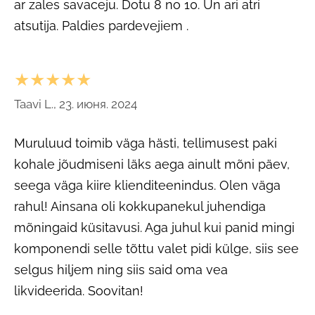
ar zales savaceju. Dotu 8 no 10. Un ari atri
atsutija. Paldies pardevejiem .
★★★★★
Taavi L., 23. июня. 2024
Muruluud toimib väga hästi, tellimusest paki
kohale jõudmiseni läks aega ainult mõni päev,
seega väga kiire klienditeenindus. Olen väga
rahul! Ainsana oli kokkupanekul juhendiga
mõningaid küsitavusi. Aga juhul kui panid mingi
komponendi selle tõttu valet pidi külge, siis see
selgus hiljem ning siis said oma vea
likvideerida. Soovitan!