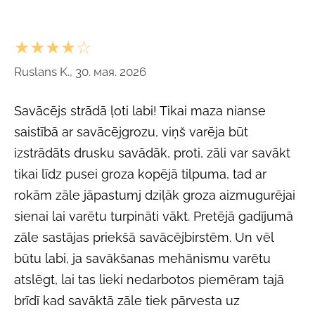
★★★★☆
Ruslans K., 30. мая. 2026
Savācējs strādā ļoti labi! Tikai maza nianse
saistībā ar savācējgrozu, viņš varēja būt
izstrādāts drusku savādāk, proti, zāli var savākt
tikai līdz pusei groza kopējā tilpuma, tad ar
rokām zāle jāpastumj dziļāk groza aizmugurējai
sienai lai varētu turpināti vākt. Pretējā gadījumā
zāle sastājas priekšā savācējbirstēm. Un vēl
būtu labi, ja savākšanas mehānismu varētu
atslēgt, lai tas lieki nedarbotos piemēram tajā
brīdī kad savāktā zāle tiek pārvesta uz