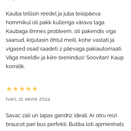
Kauba tellisin reedel ja juba teisipäeva
hommikul oli pakk kulleriga värava taga.
Kaubaga ilmnes probleem, oli pakendis viga
saanud, kirjutasin õhtul meili, kohe vastati ja
vigased osad saadeti 2 päevaga pakiautomaati.
Väga meeldiv ja kiire teenindus! Soovitan! Kaup
korralik.
★★★★★
Ivars, 11. июля. 2024
Savac zali un lapas gandriz ideali. Ar otru reizi
braucot pari bus perfekti. Butiba loti apmierinats