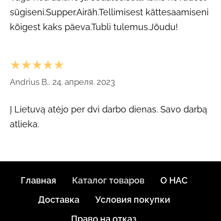
sügiseni.Supper.Airäh.Tellimisest kättesaamiseni
kõigest kaks päeva.Tubli tulemus.Jõudu!
★★★★★
Andrius B., 24. апреля. 2023
Į Lietuvą atėjo per dvi darbo dienas. Savo darbą
atlieka.
Главная
Каталог товаров
О НАС
Доставка
Условия покупки
Право на отказ