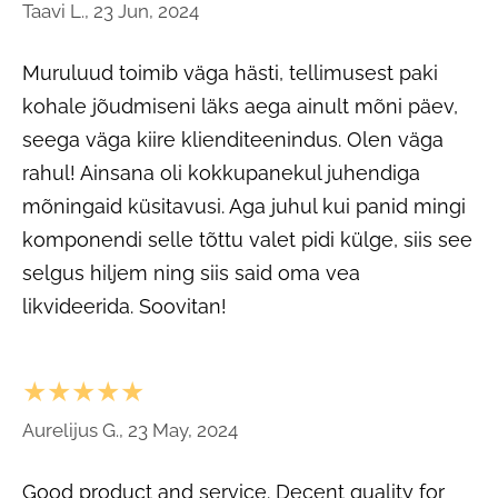
Taavi L., 23 Jun, 2024
Muruluud toimib väga hästi, tellimusest paki
kohale jõudmiseni läks aega ainult mõni päev,
seega väga kiire klienditeenindus. Olen väga
rahul! Ainsana oli kokkupanekul juhendiga
mõningaid küsitavusi. Aga juhul kui panid mingi
komponendi selle tõttu valet pidi külge, siis see
selgus hiljem ning siis said oma vea
likvideerida. Soovitan!
★★★★★
Aurelijus G., 23 May, 2024
Good product and service. Decent quality for