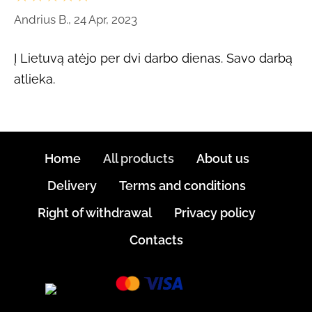
Andrius B., 24 Apr, 2023
Į Lietuvą atėjo per dvi darbo dienas. Savo darbą
atlieka.
Home
All products
About us
Delivery
Terms and conditions
Right of withdrawal
Privacy policy
Contacts