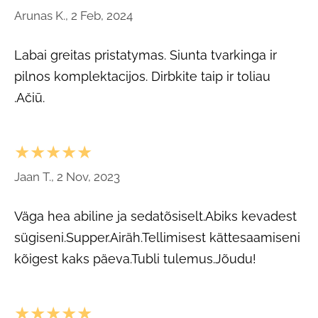
Arunas K., 2 Feb, 2024
Labai greitas pristatymas. Siunta tvarkinga ir
pilnos komplektacijos. Dirbkite taip ir toliau
.Ačiū.
★★★★★
Jaan T., 2 Nov, 2023
Väga hea abiline ja sedatõsiselt.Abiks kevadest
sügiseni.Supper.Airäh.Tellimisest kättesaamiseni
kõigest kaks päeva.Tubli tulemus.Jõudu!
★★★★★