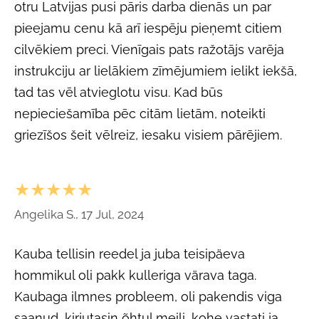
otru Latvijas pusi pāris darba dienās un par
pieejamu cenu kā arī iespēju pieņemt citiem
cilvēkiem preci. Vienīgais pats ražotājs varēja
instrukciju ar lielākiem zīmējumiem ielikt iekšā,
tad tas vēl atvieglotu visu. Kad būs
nepieciešamība pēc citām lietām, noteikti
griezīšos šeit vēlreiz, iesaku visiem pārējiem.
★★★★★
Angelika S., 17 Jul, 2024
Kauba tellisin reedel ja juba teisipäeva
hommikul oli pakk kulleriga värava taga.
Kaubaga ilmnes probleem, oli pakendis viga
saanud, kirjutasin õhtul meili, kohe vastati ja