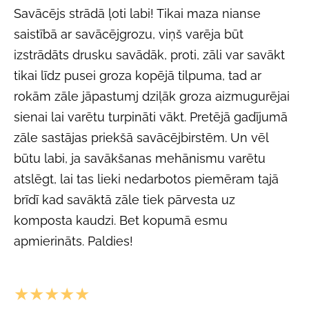
Savācējs strādā ļoti labi! Tikai maza nianse
saistībā ar savācējgrozu, viņš varēja būt
izstrādāts drusku savādāk, proti, zāli var savākt
tikai līdz pusei groza kopējā tilpuma, tad ar
rokām zāle jāpastumj dziļāk groza aizmugurējai
sienai lai varētu turpināti vākt. Pretējā gadījumā
zāle sastājas priekšā savācējbirstēm. Un vēl
būtu labi, ja savākšanas mehānismu varētu
atslēgt, lai tas lieki nedarbotos piemēram tajā
brīdī kad savāktā zāle tiek pārvesta uz
komposta kaudzi. Bet kopumā esmu
apmierināts. Paldies!
★★★★★