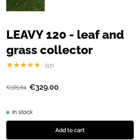
LEAVY 120 - leaf and
grass collector
★★★★★
(17)
€329.00
€565.64
In stock
Add to cart