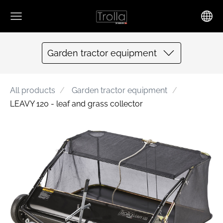
Garden tractor equipment
All products
Garden tractor equipment
LEAVY 120 - leaf and grass collector