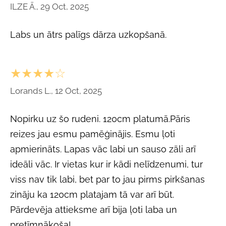
ILZE Ā., 29 Oct, 2025
Labs un ātrs palīgs dārza uzkopšanā.
★★★★☆
Lorands L., 12 Oct, 2025
Nopirku uz šo rudeni. 120cm platumā.Pāris
reizes jau esmu pamēģinājis. Esmu ļoti
apmierināts. Lapas vāc labi un sauso zāli arī
ideāli vāc. Ir vietas kur ir kādi nelīdzenumi, tur
viss nav tik labi, bet par to jau pirms pirkšanas
zināju ka 120cm platajam tā var arī būt.
Pārdevēja attieksme arī bija ļoti laba un
pretīmnākoša!