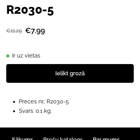
R2030-5
€7.99
€11.29
Ir uz vietas
Ielikt grozā
Preces nr.: R2030-5
Svars: 0.1 kg.
Sākums
Preču katalogs
Par mums