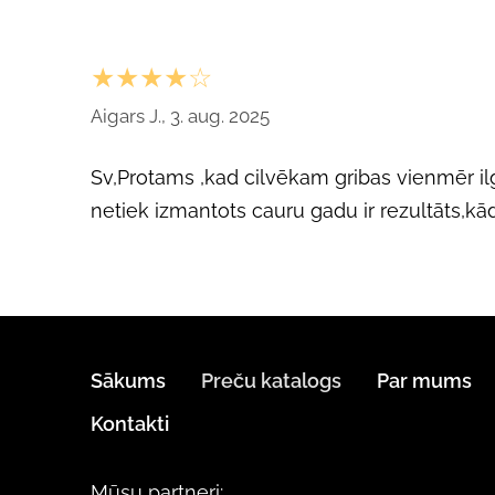
★★★★☆
Aigars J., 3. aug. 2025
Sv,Protams ,kad cilvēkam gribas vienmēr il
netiek izmantots cauru gadu ir rezultāts,kāds
Sākums
Preču katalogs
Par mums
Kontakti
Mūsu partneri: