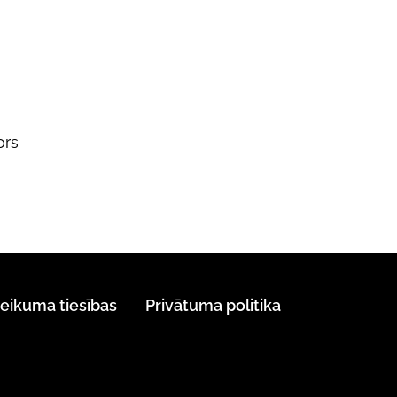
ors
teikuma tiesības
Privātuma politika