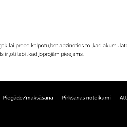
gāk lai prece kalpotu,bet apzinoties to ,kad akumulat
 ir,ļoti labi ,kad joprojām pieejams.
Piegāde/maksāšana
Pirkšanas noteikumi
At