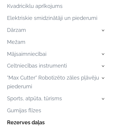
Kvadriciklu aprīkojums
Elektriskie smidzinātāji un piederumi
Dārzam
›
Mežam
Mājsaimniecībai
›
Celtniecības instrumenti
›
"Max Cutter" Robotizēto zāles pļāvēju
›
piederumi
Sports, atpūta, tūrisms
›
Gumijas flīzes
Rezerves daļas