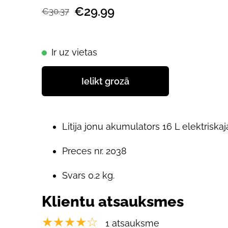
€29.99
€30.37
Ir uz vietas
Ielikt grozā
Litija jonu akumulators 16 L elektris
Preces nr. 2038
Svars 0.2 kg.
Klientu atsauksmes
★★★★☆
1 atsauksme