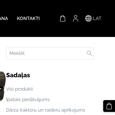
ANA
KONTAKTI
LAT
Sadaļas
Visi produkti
Īpašais piedāvājums
Dārza traktoru un raideru aprīkojums