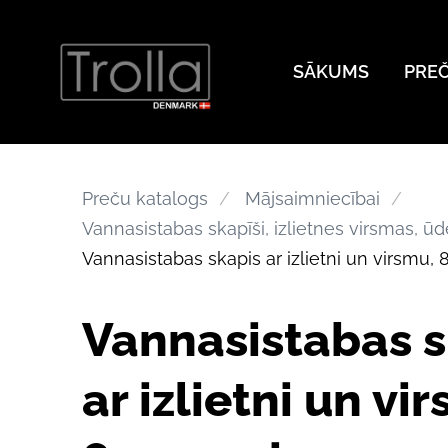
SĀKUMS
PRE
Preču katalogs
Mājsaimniecībai
Vannasistabas skapīši, izlietnes virsmas, ūd
Vannasistabas skapis ar izlietni un virsmu,
Vannasistabas s
ar izlietni un vi