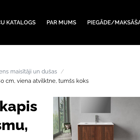
ČU KATALOGS
PAR MUMS
PIEGĀDE/MAKSĀŠ
ens maisītāji un dušas
 80 cm, viena atvilktne, tumšs koks
kapis
rsmu,