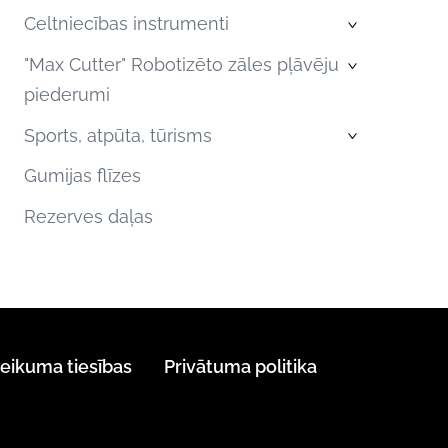
Celtniecības instrumenti
›
"Max Cutter" Robotizēto zāles pļāvēju
›
piederumi
Sports, atpūta, tūrisms
›
Gumijas flīzes
Rezerves daļas
teikuma tiesības
Privātuma politika