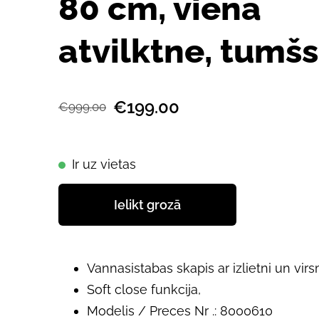
80 cm, viena
atvilktne, tumš
€199.00
€999.00
Ir uz vietas
Ielikt grozā
Vannasistabas skapis ar izlietni un vir
Soft close funkcija,
Modelis / Preces Nr .: 8000610