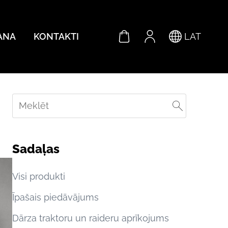
ANA
KONTAKTI
LAT
Sadaļas
Visi produkti
Īpašais piedāvājums
Dārza traktoru un raideru aprīkojums