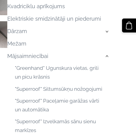
Kvadriciklu aprīkojums
Elektriskie smidzinātāji un piederumi
Dārzam
›
Mežam
Mājsaimniecībai
›
"Greenhand" Ugunskura vietas, grili
un picu krāsnis
"Superroof" Siltumsūkņu nožogojumi
"Superroof" Paceļamie garāžas vārti
un automātika
"Superroof" Izvelkamās sānu sienu
markīzes