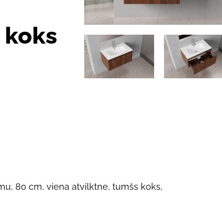
s koks
smu, 80 cm, viena atvilktne, tumšs koks,