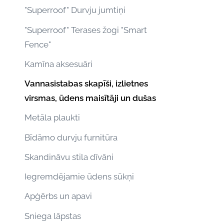
"Superroof" Durvju jumtiņi
"Superroof" Terases žogi "Smart
Fence"
Kamīna aksesuāri
Vannasistabas skapīši, izlietnes
virsmas, ūdens maisītāji un dušas
Metāla plaukti
Bīdāmo durvju furnitūra
Skandināvu stila dīvāni
Iegremdējamie ūdens sūkņi
Apģērbs un apavi
Sniega lāpstas