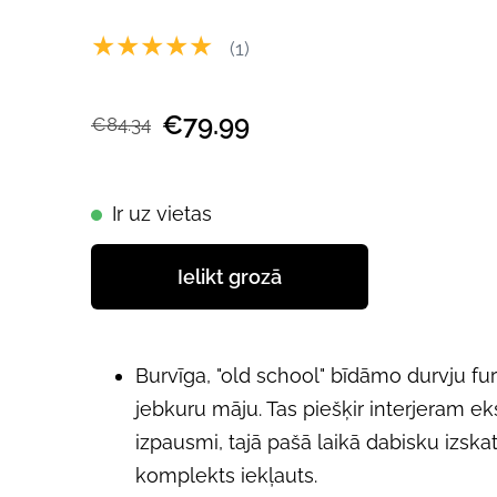
★★★★★
(1)
€79.99
€84.34
Ir uz vietas
Ielikt grozā
Burvīga, "old school" bīdāmo durvju fur
jebkuru māju. Tas piešķir interjeram ek
izpausmi, tajā pašā laikā dabisku izsk
komplekts iekļauts.