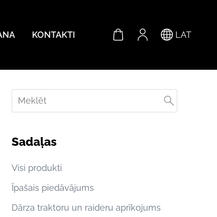
ANA
KONTAKTI
LAT
Sadaļas
Visi produkti
Īpašais piedāvājums
Dārza traktoru un raideru aprīkojums