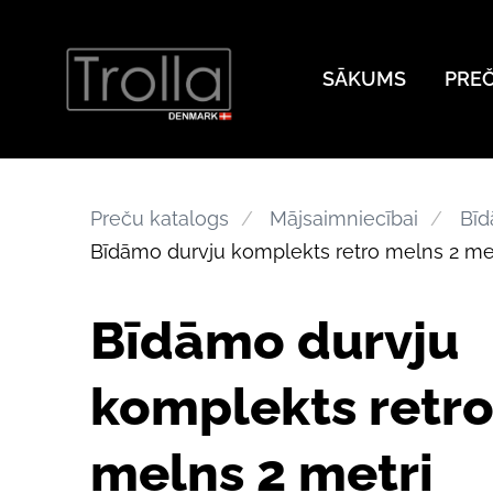
SĀKUMS
PRE
Preču katalogs
Mājsaimniecībai
Bīd
Bīdāmo durvju komplekts retro melns 2 me
Bīdāmo durvju
komplekts retr
melns 2 metri