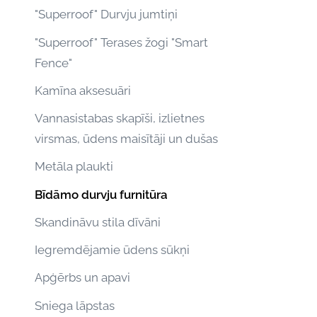
"Superroof" Durvju jumtiņi
"Superroof" Terases žogi "Smart
Fence"
Kamīna aksesuāri
Vannasistabas skapīši, izlietnes
virsmas, ūdens maisītāji un dušas
Metāla plaukti
Bīdāmo durvju furnitūra
Skandināvu stila dīvāni
Iegremdējamie ūdens sūkņi
Apģērbs un apavi
Sniega lāpstas