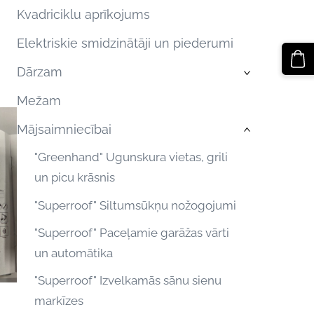
Kvadriciklu aprīkojums
Elektriskie smidzinātāji un piederumi
Dārzam
›
Mežam
Mājsaimniecībai
›
"Greenhand" Ugunskura vietas, grili
un picu krāsnis
"Superroof" Siltumsūkņu nožogojumi
"Superroof" Paceļamie garāžas vārti
un automātika
"Superroof" Izvelkamās sānu sienu
markīzes