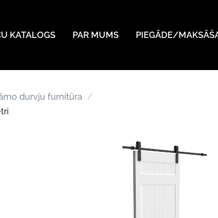
ČU KATALOGS
PAR MUMS
PIEGĀDE/MAKSĀŠ
āmo durvju furnitūra
tri
o