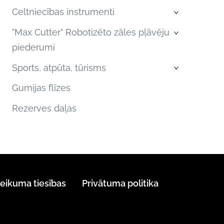
Celtniecības instrumenti
›
"Max Cutter" Robotizēto zāles pļāvēju
›
piederumi
Sports, atpūta, tūrisms
›
Gumijas flīzes
Rezerves daļas
teikuma tiesības
Privātuma politika