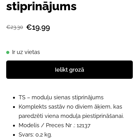
stiprinājums
€19.99
€23.30
Ir uz vietas
Ielikt grozā
TS – moduļu sienas stiprinājums
Komplekts sastāv no diviem āķiem, kas
paredzēti viena moduļa piestiprināšanai.
Modelis / Preces Nr .: 12137
Svars: 0,2 kg.