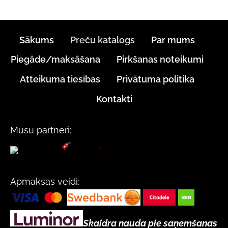
Sākums
Preču katalogs
Par mums
Piegāde/maksāšana
Pirkšanas noteikumi
Atteikuma tiesības
Privātuma politika
Kontakti
Mūsu partneri:
Apmaksas veidi:
Skaidra nauda pie saņemšanas