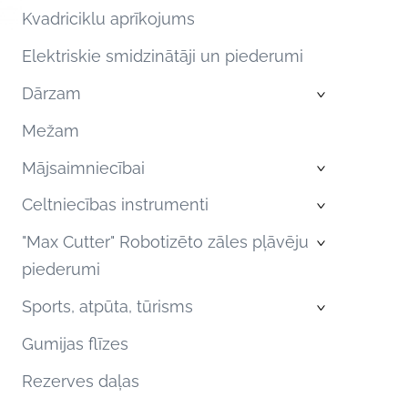
Kvadriciklu aprīkojums
Elektriskie smidzinātāji un piederumi
Dārzam
›
Mežam
Mājsaimniecībai
›
Celtniecības instrumenti
›
"Max Cutter" Robotizēto zāles pļāvēju
›
piederumi
Sports, atpūta, tūrisms
›
Gumijas flīzes
Rezerves daļas