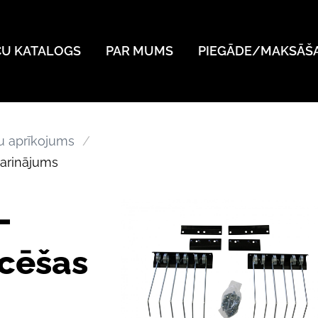
ČU KATALOGS
PAR MUMS
PIEGĀDE/MAKSĀŠ
ru aprīkojums
garinājums
-
ecēšas