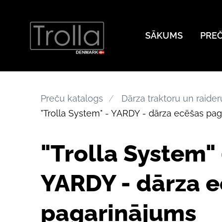
SĀKUMS
PRE
Preču katalogs
Dārza traktoru un raide
"Trolla System" - YARDY - dārza ecēšas pa
"Trolla System" 
YARDY - dārza 
pagarinājums