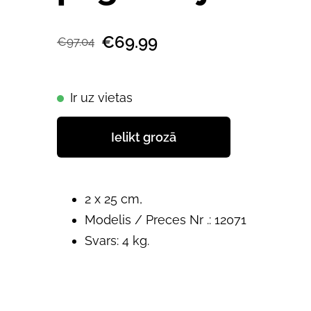
€69.99
€97.04
Ir uz vietas
Ielikt grozā
2 x 25 cm,
Modelis / Preces Nr .: 12071
Svars: 4 kg.