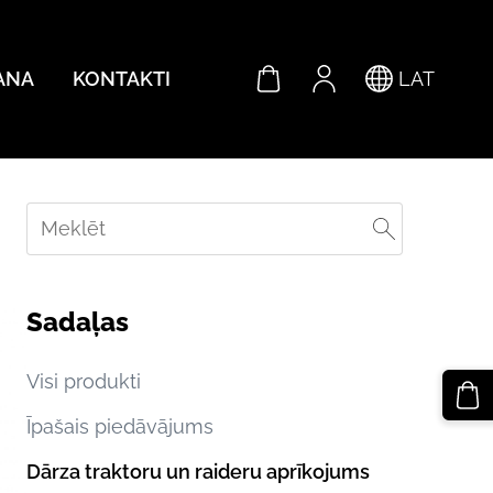
ANA
KONTAKTI
LAT
Sadaļas
Visi produkti
Īpašais piedāvājums
Dārza traktoru un raideru aprīkojums