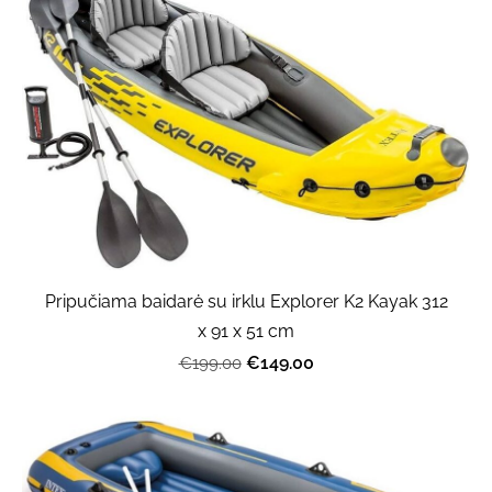
Pripučiama baidarė su irklu Explorer K2 Kayak 312
x 91 x 51 cm
€149.00
€199.00