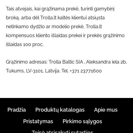
Tais atvejais, kai grąžinama prekė, turinti gamybinį
broką, arba dėl Trolla.lt kaltės klientui atsiųsta
netinkamo dydžio ar modelio prekė, Trolla.lt
kompensuos kliento išlaidas prekei ir prekės grąžinimo
išlaidas 100 proc.
Grąžinimo adresas:
Trolla Baltic SIA
, Aleksandra iela 2b,
Tukums, LV-3101, Latvija. Tel. +371 23771600
Pradžia
Produktų katalogas
Apie mus
Pristatymas
Pirkimo sąlygos
Teisė atsisakyti sutarties