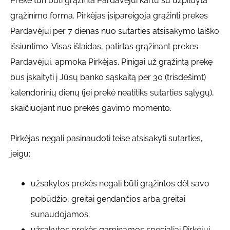
Prekė turi būti grąžinta Pardavėjui kartu su užpildyta
grąžinimo forma. Pirkėjas įsipareigoja grąžinti prekes
Pardavėjui per 7 dienas nuo sutarties atsisakymo laiško
išsiuntimo. Visas išlaidas, patirtas grąžinant prekes
Pardavėjui, apmoka Pirkėjas. Pinigai už grąžintą prekę
bus įskaityti į Jūsų banko sąskaitą per 30 (trisdešimt)
kalendorinių dienų (jei prekė neatitiks sutarties sąlygų),
skaičiuojant nuo prekės gavimo momento.
Pirkėjas negali pasinaudoti teise atsisakyti sutarties,
jeigu:
užsakytos prekės negali būti grąžintos dėl savo
pobūdžio, greitai gendančios arba greitai
sunaudojamos;
užsakytos prekės gaminamos specialiai Pirkėjui