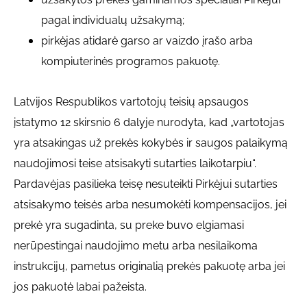
pagal individualų užsakymą;
pirkėjas atidarė garso ar vaizdo įrašo arba
kompiuterinės programos pakuotę.
Latvijos Respublikos vartotojų teisių apsaugos
įstatymo 12 skirsnio 6 dalyje nurodyta, kad „vartotojas
yra atsakingas už prekės kokybės ir saugos palaikymą
naudojimosi teise atsisakyti sutarties laikotarpiu“.
Pardavėjas pasilieka teisę nesuteikti Pirkėjui sutarties
atsisakymo teisės arba nesumokėti kompensacijos, jei
prekė yra sugadinta, su preke buvo elgiamasi
nerūpestingai naudojimo metu arba nesilaikoma
instrukcijų, pametus originalią prekės pakuotę arba jei
jos pakuotė labai pažeista.