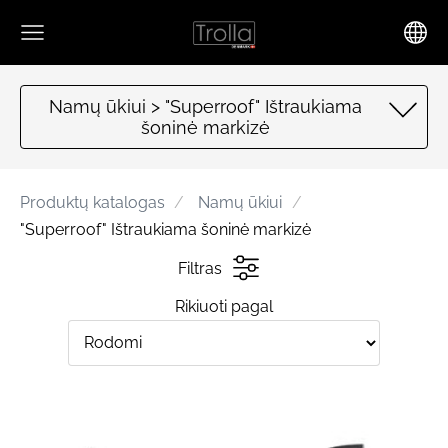
Namų ūkiui > "Superroof" Ištraukiama
šoninė markizė
Produktų katalogas
Namų ūkiui
"Superroof" Ištraukiama šoninė markizė
Filtras
Rikiuoti pagal