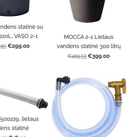
andens statinė su
 220L, VASO 2-1
MOCCA 2-1 Lietaus
€299.00
.95
vandens statinė 300 litrų
€399.00
€419.53
t/500229, lietaus
ens statinė