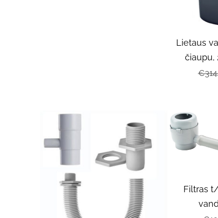
Lietaus v
čiaupu,
€314
Filtras 
vand