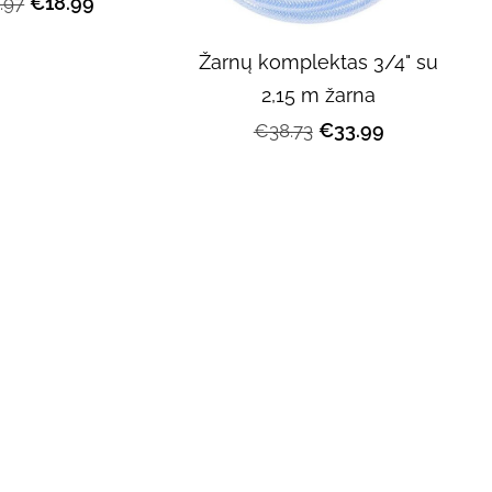
€18.99
.97
Žarnų komplektas 3/4" su
2,15 m žarna
€33.99
€38.73