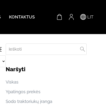
S
KONTAKTUS
LIT
Naršyti
Viskas
Ypatingos prekės
Sodo traktoriukų įranga