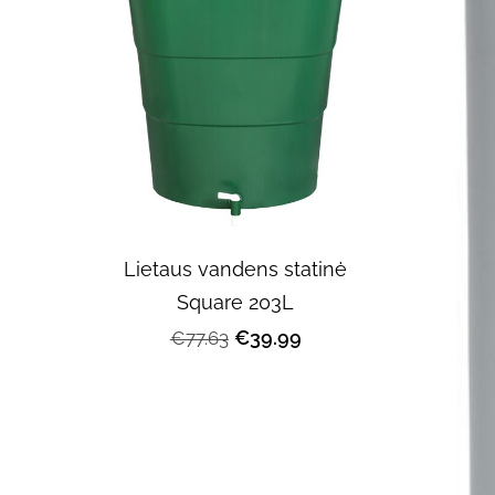
Lietaus vandens statinė
Square 203L
€39.99
€77.63