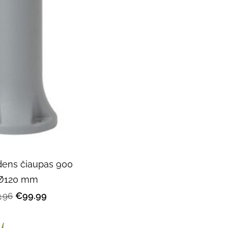
ens čiaupas 900
 Ø120 mm
€99.99
.96