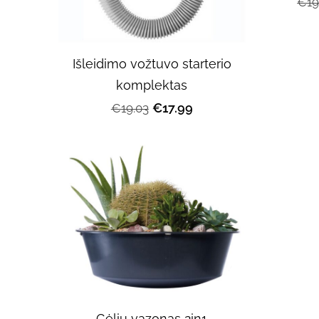
€19
Išleidimo vožtuvo starterio
komplektas
€17.99
€19.03
Gėlių vazonas 2in1