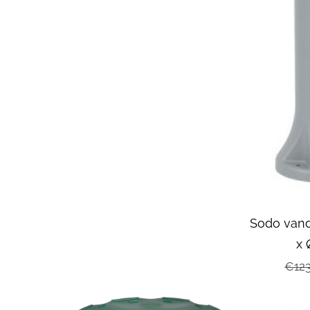
Sodo vand
x
€123