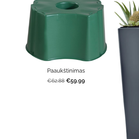
Paaukštinimas
€59.99
€62.88