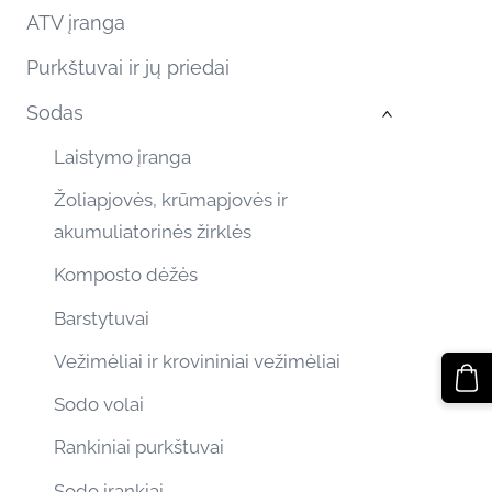
ATV įranga
Purkštuvai ir jų priedai
Sodas
›
Laistymo įranga
Žoliapjovės, krūmapjovės ir
akumuliatorinės žirklės
Komposto dėžės
Barstytuvai
Vežimėliai ir krovininiai vežimėliai
Sodo volai
Rankiniai purkštuvai
Sodo įrankiai