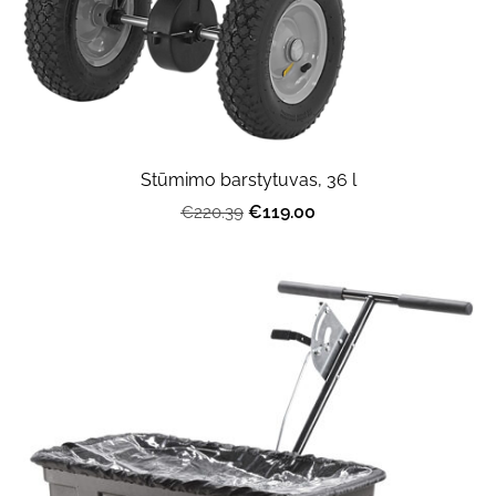
Stūmimo barstytuvas, 36 l
€119.00
€220.39