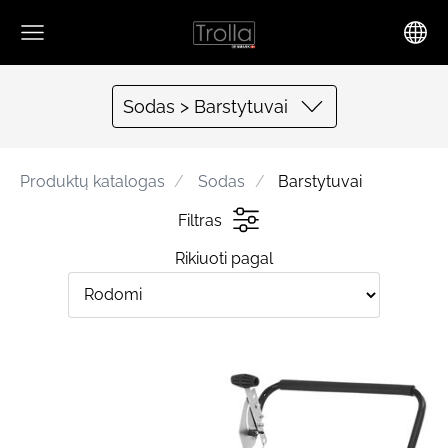
Sodas > Barstytuvai
Produktų katalogas
Sodas
Barstytuvai
Filtras
Rikiuoti pagal