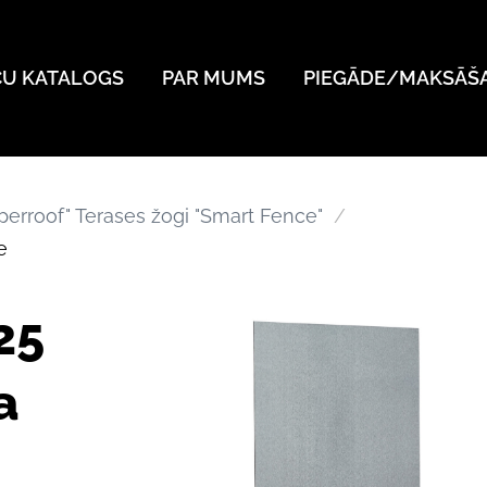
ČU KATALOGS
PAR MUMS
PIEGĀDE/MAKSĀŠ
perroof" Terases žogi "Smart Fence"
e
25
a