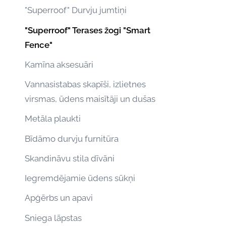
"Superroof" Durvju jumtiņi
"Superroof" Terases žogi "Smart
Fence"
Kamīna aksesuāri
Vannasistabas skapīši, izlietnes
virsmas, ūdens maisītāji un dušas
Metāla plaukti
Bīdāmo durvju furnitūra
Skandināvu stila dīvāni
Iegremdējamie ūdens sūkņi
Apģērbs un apavi
Sniega lāpstas