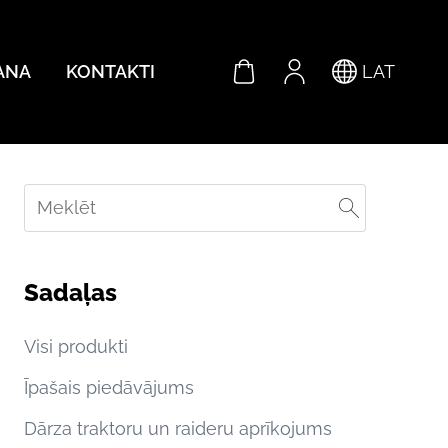
ANA
KONTAKTI
LAT
Sadaļas
Visi produkti
Īpašais piedāvājums
Dārza traktoru un raideru aprīkojums