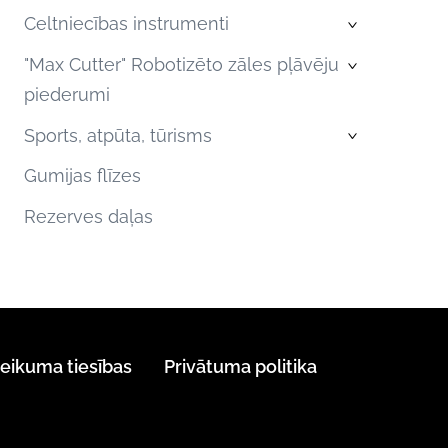
Celtniecības instrumenti
›
"Max Cutter" Robotizēto zāles pļāvēju
›
piederumi
Sports, atpūta, tūrisms
›
Gumijas flīzes
Rezerves daļas
teikuma tiesības
Privātuma politika