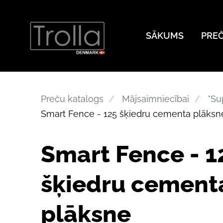
SĀKUMS
PRE
Preču katalogs
Mājsaimniecībai
"Su
Smart Fence - 125 šķiedru cementa plāksn
Smart Fence - 1
šķiedru cement
plāksne