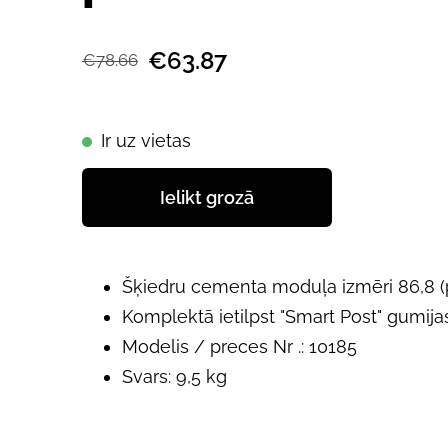
€63.87
€78.66
Ir uz vietas
Ielikt grozā
Šķiedru cementa moduļa izmēri 86,8 (
Komplektā ietilpst "Smart Post" gumij
Modelis / preces Nr .: 10185
Svars: 9,5 kg