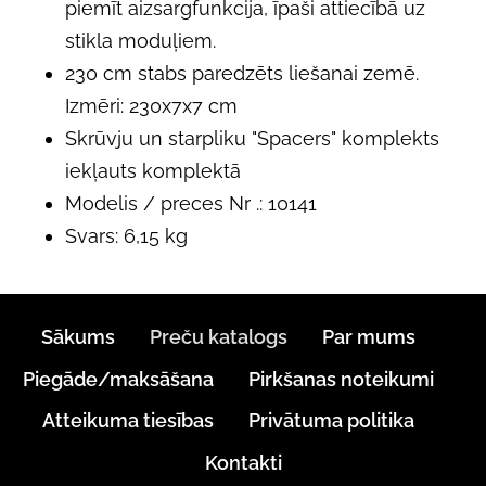
piemīt aizsargfunkcija, īpaši attiecībā uz
stikla moduļiem.
230 cm stabs paredzēts liešanai zemē.
Izmēri: 230x7x7 cm
Skrūvju un starpliku "Spacers" komplekts
iekļauts komplektā
Modelis / preces Nr .: 10141
Svars: 6,15 kg
Sākums
Preču katalogs
Par mums
Piegāde/maksāšana
Pirkšanas noteikumi
Atteikuma tiesības
Privātuma politika
Kontakti