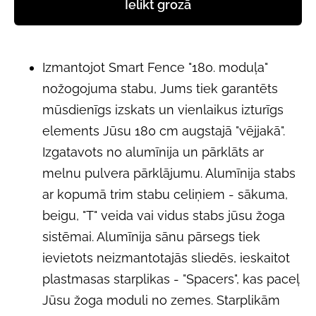
Ielikt grozā
Izmantojot Smart Fence "180. moduļa"
nožogojuma stabu, Jums tiek garantēts
mūsdienīgs izskats un vienlaikus izturīgs
elements Jūsu 180 cm augstajā "vējjakā".
Izgatavots no alumīnija un pārklāts ar
melnu pulvera pārklājumu. Alumīnija stabs
ar kopumā trim stabu celiņiem - sākuma,
beigu, "T" veida vai vidus stabs jūsu žoga
sistēmai. Alumīnija sānu pārsegs tiek
ievietots neizmantotajās sliedēs, ieskaitot
plastmasas starplikas - "Spacers", kas paceļ
Jūsu žoga moduli no zemes. Starplikām