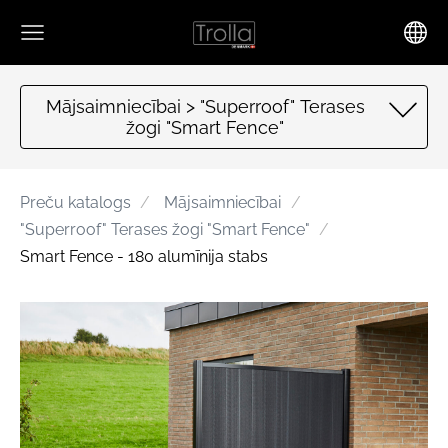
Mājsaimniecībai > "Superroof" Terases
žogi "Smart Fence"
Preču katalogs
Mājsaimniecībai
"Superroof" Terases žogi "Smart Fence"
Smart Fence - 180 alumīnija stabs