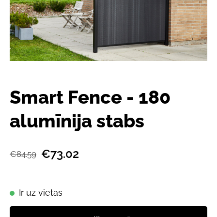
Smart Fence - 180
alumīnija stabs
€73.02
€84.59
Ir uz vietas