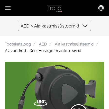
AED > Aia kastmissüsteemid
Tootekataloog
AED
Aia kastmissüsteemid
Aiavoolikud - Reel Hose 30 m auto-rewind