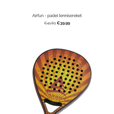
Airfun - padel tennisereket
€39.99
€41.83