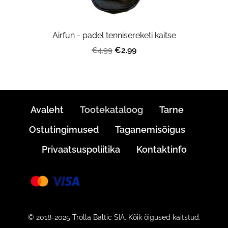
Airfun - padel tennisereketi kaitse
€2.99
€4.99
Avaleht
Tootekataloog
Tarne
Ostutingimused
Taganemisõigus
Privaatsuspoliitika
Kontaktinfo
© 2018-2025 Trolla Baltic SIA. Kõik õigused kaitstud.