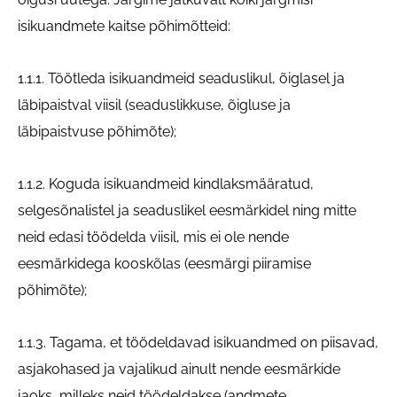
isikuandmete kaitse põhimõtteid:
1.1.1. Töötleda isikuandmeid seaduslikul, õiglasel ja
läbipaistval viisil (seaduslikkuse, õigluse ja
läbipaistvuse põhimõte);
1.1.2. Koguda isikuandmeid kindlaksmääratud,
selgesõnalistel ja seaduslikel eesmärkidel ning mitte
neid edasi töödelda viisil, mis ei ole nende
eesmärkidega kooskõlas (eesmärgi piiramise
põhimõte);
1.1.3. Tagama, et töödeldavad isikuandmed on piisavad,
asjakohased ja vajalikud ainult nende eesmärkide
jaoks, milleks neid töödeldakse (andmete