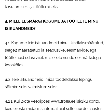
kasutamiseks ja töötlemiseks.
4. MILLE EESMÄRGI KOGUME JA TÖÖTLETE MINU
ISIKUANDMEID?
4.1. Kogume teie isikuandmeid ainult kindlaksmääratud,
selgelt määratletud ja seaduslikel eesmärkidel ega
töötle neid edasi viisil, mis ei ole nende eesmärkidega
kooskõlas.
4.2. Teie isikuandmeid, mida töödeldakse lepingu
sõlmimiseks valmistumiseks:
4.2.1. Kui loote veebipoes www.trolla.ee isikliku konto,
kuid ei osta midagi, saate igal ajal selle juurde naastes