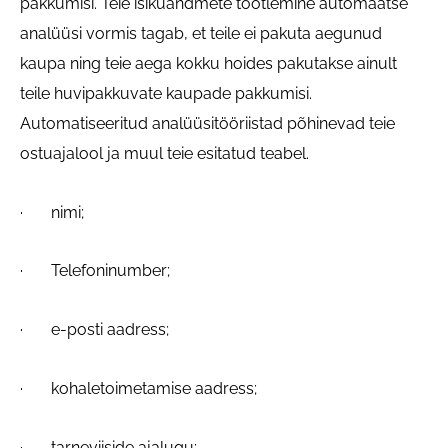
pakkumisi. Teie isikuandmete töötlemine automaatse
analüüsi vormis tagab, et teile ei pakuta aegunud
kaupa ning teie aega kokku hoides pakutakse ainult
teile huvipakkuvate kaupade pakkumisi.
Automatiseeritud analüüsitööriistad põhinevad teie
ostuajalool ja muul teie esitatud teabel.
· nimi;
· Telefoninumber;
· e-posti aadress;
· kohaletoimetamise aadress;
· tarneviiside ajalugu;