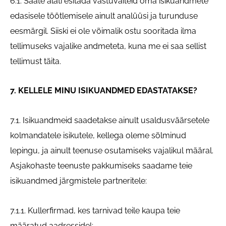
6.1. Saate alati esitada vastuväiteid oma isikuandmete
edasisele töötlemisele ainult analüüsi ja turunduse
eesmärgil. Siiski ei ole võimalik ostu sooritada ilma
tellimuseks vajalike andmeteta, kuna me ei saa sellist
tellimust täita.
7. KELLELE MINU ISIKUANDMED EDASTATAKSE?
7.1. Isikuandmeid saadetakse ainult usaldusväärsetele
kolmandatele isikutele, kellega oleme sõlminud
lepingu, ja ainult teenuse osutamiseks vajalikul määral.
Asjakohaste teenuste pakkumiseks saadame teie
isikuandmed järgmistele partneritele:
7.1.1. Kullerfirmad, kes tarnivad teile kaupa teie
määratud aadressidel;