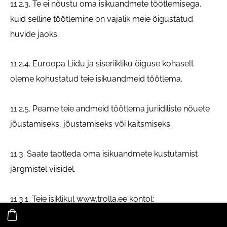
11.2.3. Te ei nõustu oma isikuandmete töötlemisega,
kuid selline töötlemine on vajalik meie õigustatud
huvide jaoks;
11.2.4. Euroopa Liidu ja siseriikliku õiguse kohaselt
oleme kohustatud teie isikuandmeid töötlema.
11.2.5. Peame teie andmeid töötlema juriidiliste nõuete
jõustamiseks, jõustamiseks või kaitsmiseks.
11.3. Saate taotleda oma isikuandmete kustutamist
järgmistel viisidel.
11.3.1. Teie isiklikul www.trolla.ee kontol;