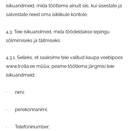
isikuandmeid, mida töötleme ainult siis, kui sisestate ja
salvestate need oma isiklikule kontole.
4.3. Teie isikuandmed, mida töödeldakse lepingu
sõlmimiseks ja täitmiseks:
4.3.1. Selleks, et saaksime teie valitud kaupa veebipoes
www.trolla.ee müüa, peame töötlema järgmisi teie
isikuandmeid:
· nimi;
· perekonnanimi;
· Telefoninumber;