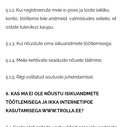
5.1.2. Kui registreerute meie e-poes ja loote isikliku
konto, töötleme teie andmeid, valmistudes selleks, et
ostate tulevikus kaupu;
5.1.3. Kui nõustute oma isikuandmete töötlemisega;
5.1.4. Meile kehtivate seaduste nõuete täitmine;
5.1.5. Riigi volitatud asutuste juhendamisel.
6. KAS MA EI OLE NÕUSTU ISIKUANDMETE
TÖÖTLEMISEGA JA IKKA INTERNETIPOE
KASUTAMISEGA WWW.TROLLA.EE?