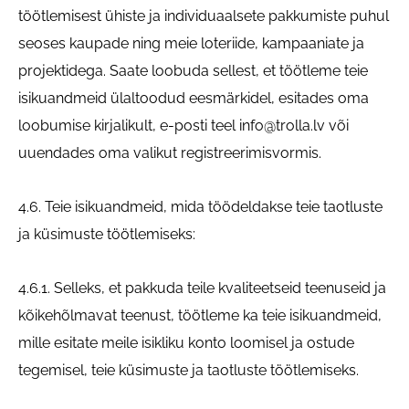
töötlemisest ühiste ja individuaalsete pakkumiste puhul
seoses kaupade ning meie loteriide, kampaaniate ja
projektidega. Saate loobuda sellest, et töötleme teie
isikuandmeid ülaltoodud eesmärkidel, esitades oma
loobumise kirjalikult, e-posti teel
info@trolla.lv
või
uuendades oma valikut registreerimisvormis.
4.6. Teie isikuandmeid, mida töödeldakse teie taotluste
ja küsimuste töötlemiseks:
4.6.1. Selleks, et pakkuda teile kvaliteetseid teenuseid ja
kõikehõlmavat teenust, töötleme ka teie isikuandmeid,
mille esitate meile isikliku konto loomisel ja ostude
tegemisel, teie küsimuste ja taotluste töötlemiseks.