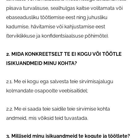
piisava turvalisuse, sealhulgas kaitse volitamata või
ebaseadusliku töötlemise eest ning juhusliku
kadumise, hävitamise või kahjustamise eest
(terviklikkuse ja konfidentsiaalsuse põhimõte).
2. MIDA KONKREETSELT TE EI KOGU VÕI TÖÖTLE
ISIKUANDMEID MINU KOHTA?
2.1. Me ei kogu ega salvesta teie sirvimisajalugu
kolmandate osapoolte veebisaitidel;
2.2. Me ei saada teie saidile teie sirvimise kohta
andmeid, mis võiksid teid tuvastada.
3. Milliseid minu isikuandmeid te kogute ja töötlete?