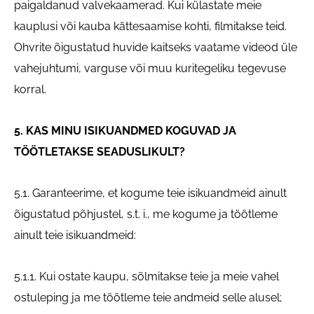
paigaldanud valvekaamerad. Kui külastate meie
kauplusi või kauba kättesaamise kohti, filmitakse teid.
Ohvrite õigustatud huvide kaitseks vaatame videod üle
vahejuhtumi, varguse või muu kuritegeliku tegevuse
korral.
5. KAS MINU ISIKUANDMED KOGUVAD JA
TÖÖTLETAKSE SEADUSLIKULT?
5.1. Garanteerime, et kogume teie isikuandmeid ainult
õigustatud põhjustel, s.t. i., me kogume ja töötleme
ainult teie isikuandmeid:
5.1.1. Kui ostate kaupu, sõlmitakse teie ja meie vahel
ostuleping ja me töötleme teie andmeid selle alusel;