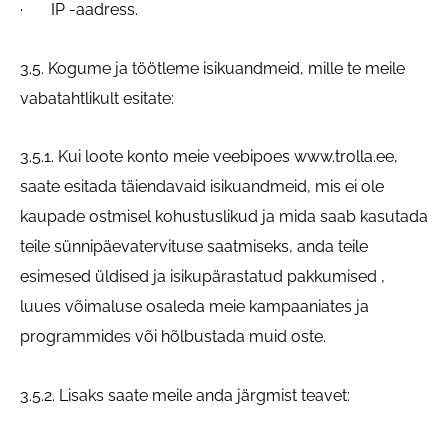
· IP -aadress.
3.5. Kogume ja töötleme isikuandmeid, mille te meile
vabatahtlikult esitate:
3.5.1. Kui loote konto meie veebipoes www.trolla.ee,
saate esitada täiendavaid isikuandmeid, mis ei ole
kaupade ostmisel kohustuslikud ja mida saab kasutada
teile sünnipäevatervituse saatmiseks, anda teile
esimesed üldised ja isikupärastatud pakkumised ,
luues võimaluse osaleda meie kampaaniates ja
programmides või hõlbustada muid oste.
3.5.2. Lisaks saate meile anda järgmist teavet: