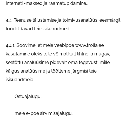
Interneti -maksed ja raamatupidamine..
4.4. Teenuse täiustamise ja toimivusanalüüsi eesmärgil
töödeldavad teie isikuandmed:
4.4.1. Soovime, et meie veebipoe www.trolla.ee
kasutamine oleks teile võimalikult lihtne ja mugav,
seetõttu analüüsime pidevalt oma tegevust, mille
käigus analüüsime ja töötleme järgmisi teie
isikuandmeid:
· Ostuajalugu;
· meie e-poe sirvimisajalugu;