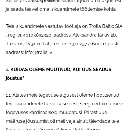
Selles privaatsuspoliitikas saate lugeda oma õigustest
ja saada teavet oma isikuandmete töötlemise kohta.
Teie isikuandmete vastutav töötleja on
Trolla Baltic SIA
, reg. ei. 40103892320, aadress: Aleksandra tänav 2b,
Tukums, LV3101, Läti, telefon: +371 23771600, e-posti
aadress:
info@trolla.lv
1. KUIDAS OLEME MUUTNUD, KUI UUS SEADUS
jõustus?
1.1. Alates meie tegevuse algusest oleme hoolitsenud
teie isikuandmete turvalisuse eest, seega ei toimu meie
tegevuses kardinaalseid muudatusi. Pärast uue
määruse jõustumist oli meil vaja ainult täiendada teie
õigusi uutega. Järgime jätkuvalt kõiki järgmisi