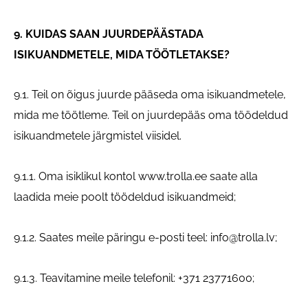
9. KUIDAS SAAN JUURDEPÄÄSTADA
ISIKUANDMETELE, MIDA TÖÖTLETAKSE?
9.1. Teil on õigus juurde pääseda oma isikuandmetele,
mida me töötleme. Teil on juurdepääs oma töödeldud
isikuandmetele järgmistel viisidel.
9.1.1. Oma isiklikul kontol www.trolla.ee saate alla
laadida meie poolt töödeldud isikuandmeid;
9.1.2. Saates meile päringu e-posti teel:
info@trolla.lv
;
9.1.3. Teavitamine meile telefonil: +371 23771600;