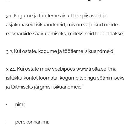
3.1. Kogume ja töötleme ainult teie piisavaid ja
asjakohaseid isikuandmeid, mis on vajalikud nende
eesmärkide saavutamiseks, milleks neid töödeldakse.
3.2. Kui ostate, kogume ja töötleme isikuandmeid:
3.2.1. Kui ostate meie veebipoes www.trolla.ee ilma
isiklikku kontot loomata, kogume lepingu sõlmimiseks
ja täitmiseks järgmisi isikuandmeid:
· nimi;
· perekonnanimi;