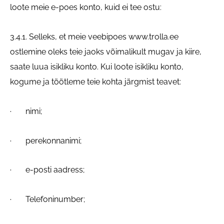
loote meie e-poes konto, kuid ei tee ostu:
3.4.1. Selleks, et meie veebipoes www.trolla.ee
ostlemine oleks teie jaoks võimalikult mugav ja kiire,
saate luua isikliku konto. Kui loote isikliku konto,
kogume ja töötleme teie kohta järgmist teavet:
· nimi;
· perekonnanimi;
· e-posti aadress;
· Telefoninumber;