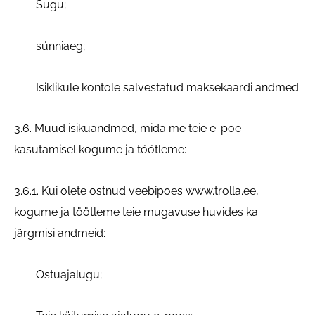
· Sugu;
· sünniaeg;
· Isiklikule kontole salvestatud maksekaardi andmed.
3.6. Muud isikuandmed, mida me teie e-poe
kasutamisel kogume ja töötleme:
3.6.1. Kui olete ostnud veebipoes www.trolla.ee,
kogume ja töötleme teie mugavuse huvides ka
järgmisi andmeid:
· Ostuajalugu;