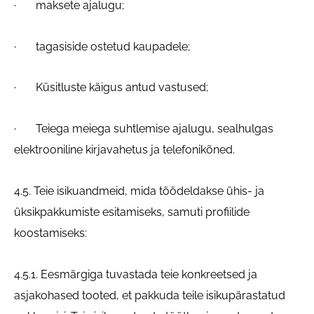
· maksete ajalugu;
· tagasiside ostetud kaupadele;
· Küsitluste käigus antud vastused;
· Teiega meiega suhtlemise ajalugu, sealhulgas
elektrooniline kirjavahetus ja telefonikõned.
4.5. Teie isikuandmeid, mida töödeldakse ühis- ja
üksikpakkumiste esitamiseks, samuti profiilide
koostamiseks:
4.5.1. Eesmärgiga tuvastada teie konkreetsed ja
asjakohased tooted, et pakkuda teile isikupärastatud