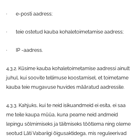
· e-posti aadress;
· teie ostetud kauba kohaletoimetamise aadress;
· IP -aadress.
4.3.2. Küsime kauba kohaletoimetamise aadressi ainult
juhul, kui soovite tellimuse koostamisel, et toimetame
kauba teie mugavuse huvides määratud aadressile.
4.3.3. Kahjuks, kui te neid isikuandmeid ei esita, ei saa
me teile kaupa müüa, kuna peame neid andmeid
lepingu sõlmimiseks ja täitmiseks töötlema ning oleme
seotud Läti Vabariigi õigusaktidega, mis reguleerivad