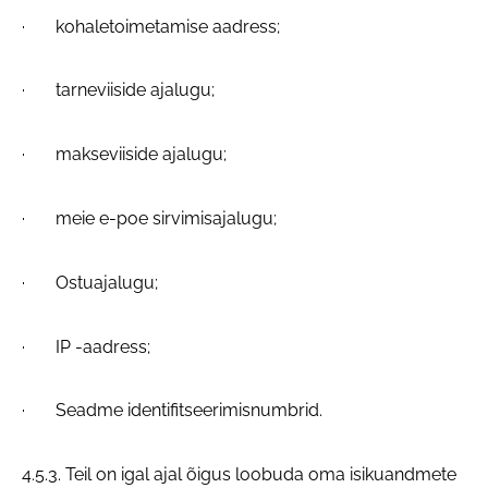
· kohaletoimetamise aadress;
· tarneviiside ajalugu;
· makseviiside ajalugu;
· meie e-poe sirvimisajalugu;
· Ostuajalugu;
· IP -aadress;
· Seadme identifitseerimisnumbrid.
4.5.3. Teil on igal ajal õigus loobuda oma isikuandmete