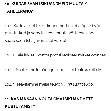
10. KUIDAS SAAN ISIKUANDMEID MUUTA /
TÄHELEPANU?
10.1. Kui leiate, et teie isikuandmed on ebatäpsed või
puudulikud ja soovite seda muuta või täpsustada,
saate seda teha järgmistel viisidel.
10.1.1. Teie isiklikul kontol profiili redigeerimiskeskkonnas
10.1.2. Saates meile päringu e-posti teel:
info@trolla.lv
;
10.1.3. Teavitamine meile telefonil: +371 23771600;
11. KAS MA SAAN NÕUTA OMA ISIKUANDMETE
KUSTUTAMIST?