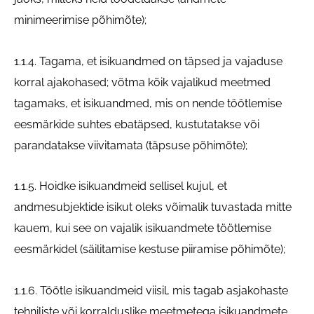
minimeerimise põhimõte);
1.1.4. Tagama, et isikuandmed on täpsed ja vajaduse
korral ajakohased; võtma kõik vajalikud meetmed
tagamaks, et isikuandmed, mis on nende töötlemise
eesmärkide suhtes ebatäpsed, kustutatakse või
parandatakse viivitamata (täpsuse põhimõte);
1.1.5. Hoidke isikuandmeid sellisel kujul, et
andmesubjektide isikut oleks võimalik tuvastada mitte
kauem, kui see on vajalik isikuandmete töötlemise
eesmärkidel (säilitamise kestuse piiramise põhimõte);
1.1.6. Töötle isikuandmeid viisil, mis tagab asjakohaste
tehniliste või korralduslike meetmetega isikuandmete