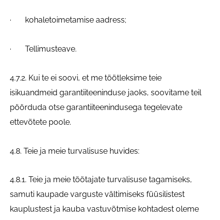
· kohaletoimetamise aadress;
· Tellimusteave.
4.7.2. Kui te ei soovi, et me töötleksime teie
isikuandmeid garantiiteeninduse jaoks, soovitame teil
pöörduda otse garantiiteenindusega tegelevate
ettevõtete poole.
4.8. Teie ja meie turvalisuse huvides:
4.8.1. Teie ja meie töötajate turvalisuse tagamiseks,
samuti kaupade varguste vältimiseks füüsilistest
kauplustest ja kauba vastuvõtmise kohtadest oleme