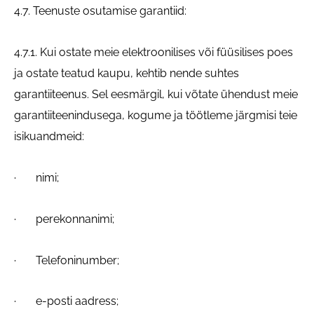
4.7. Teenuste osutamise garantiid:
4.7.1. Kui ostate meie elektroonilises või füüsilises poes
ja ostate teatud kaupu, kehtib nende suhtes
garantiiteenus. Sel eesmärgil, kui võtate ühendust meie
garantiiteenindusega, kogume ja töötleme järgmisi teie
isikuandmeid:
· nimi;
· perekonnanimi;
· Telefoninumber;
· e-posti aadress;