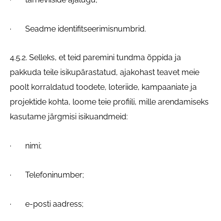
· Seadme identifitseerimisnumbrid.
4.5.2. Selleks, et teid paremini tundma õppida ja
pakkuda teile isikupärastatud, ajakohast teavet meie
poolt korraldatud toodete, loteriide, kampaaniate ja
projektide kohta, loome teie profiili, mille arendamiseks
kasutame järgmisi isikuandmeid:
· nimi;
· Telefoninumber;
· e-posti aadress;