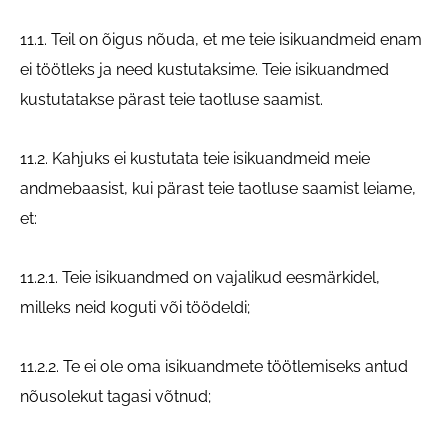
11.1. Teil on õigus nõuda, et me teie isikuandmeid enam
ei töötleks ja need kustutaksime. Teie isikuandmed
kustutatakse pärast teie taotluse saamist.
11.2. Kahjuks ei kustutata teie isikuandmeid meie
andmebaasist, kui pärast teie taotluse saamist leiame,
et:
11.2.1. Teie isikuandmed on vajalikud eesmärkidel,
milleks neid koguti või töödeldi;
11.2.2. Te ei ole oma isikuandmete töötlemiseks antud
nõusolekut tagasi võtnud;