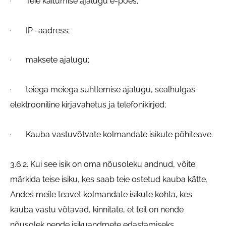
· Teie käitumise ajalugu e-poes;
· IP -aadress;
· maksete ajalugu;
· teiega meiega suhtlemise ajalugu, sealhulgas
elektrooniline kirjavahetus ja telefonikirjed;
· Kauba vastuvõtvate kolmandate isikute põhiteave.
3.6.2. Kui see isik on oma nõusoleku andnud, võite
märkida teise isiku, kes saab teie ostetud kauba kätte.
Andes meile teavet kolmandate isikute kohta, kes
kauba vastu võtavad, kinnitate, et teil on nende
nõusolek nende isikuandmete edastamiseks,