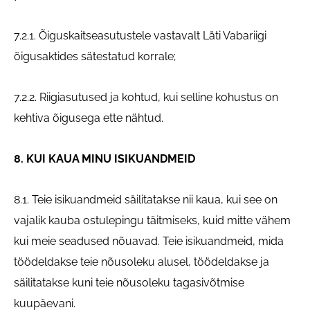
7.2.1. Õiguskaitseasutustele vastavalt Läti Vabariigi
õigusaktides sätestatud korrale;
7.2.2. Riigiasutused ja kohtud, kui selline kohustus on
kehtiva õigusega ette nähtud.
8. KUI KAUA MINU ISIKUANDMEID
8.1. Teie isikuandmeid säilitatakse nii kaua, kui see on
vajalik kauba ostulepingu täitmiseks, kuid mitte vähem
kui meie seadused nõuavad. Teie isikuandmeid, mida
töödeldakse teie nõusoleku alusel, töödeldakse ja
säilitatakse kuni teie nõusoleku tagasivõtmise
kuupäevani.