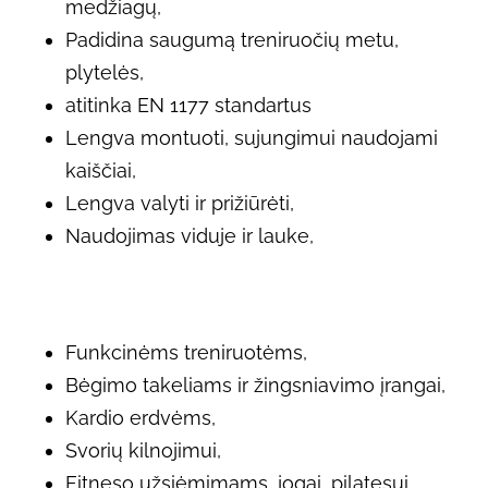
medžiagų,
Padidina saugumą treniruočių metu,
plytelės,
atitinka EN 1177 standartus
Lengva montuoti, sujungimui naudojami
kaiščiai,
Lengva valyti ir prižiūrėti,
Naudojimas viduje ir lauke,
Funkcinėms treniruotėms,
Bėgimo takeliams ir žingsniavimo įrangai,
Kardio erdvėms,
Svorių kilnojimui,
Fitneso užsiėmimams, jogai, pilatesui,