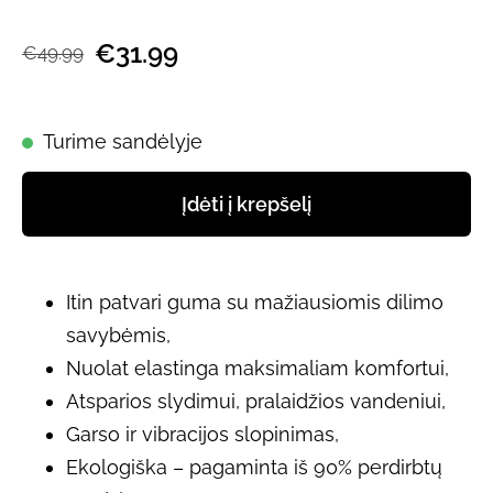
€31.99
€49.99
Turime sandėlyje
Įdėti į krepšelį
Itin patvari guma su mažiausiomis dilimo
savybėmis,
Nuolat elastinga maksimaliam komfortui,
Atsparios slydimui, pralaidžios vandeniui,
Garso ir vibracijos slopinimas,
Ekologiška – pagaminta iš 90% perdirbtų